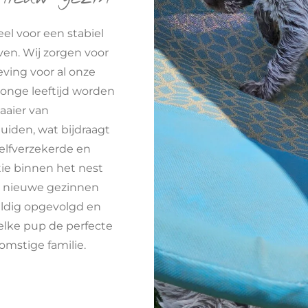
eel voor een stabiel
en. Wij zorgen voor
ving voor al onze
jonge leeftijd worden
aaier van
iden, wat bijdraagt
elfverzekerde en
tie binnen het nest
e nieuwe gezinnen
uldig opgevolgd en
 elke pup de perfecte
omstige familie.