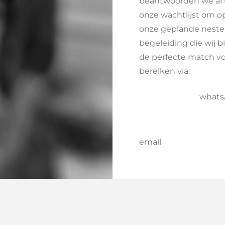
beantwoorden we al u
onze wachtlijst om op
onze geplande neste
begeleiding die wij b
de perfecte match vo
bereiken via:
what
email