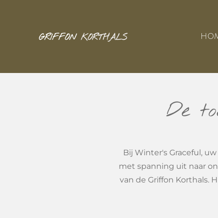
Ga
direct
GRIFFON
KORTHALS
HO
naar
de
hoofdinhoud
De to
Bij Winter's Graceful, uw
met spanning uit naar on
van de Griffon Korthals.