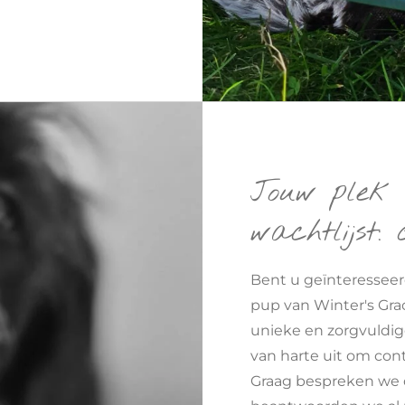
Jouw plek 
wachtlijst:
Bent u geïnteresseerd
pup van Winter's Gra
unieke en zorgvuldi
van harte uit om con
Graag bespreken we 